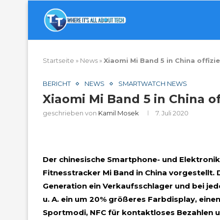
Startseite
»
News
»
Xiaomi Mi Band 5 in China offizie
BERICHT
NEWS
SMARTWATCH NEWS
Xiaomi Mi Band 5 in China off
geschrieben von
Kamil Mosek
7. Juli 2020
Der chinesische Smartphone- und Elektronikh
Fitnesstracker Mi Band in China vorgestellt.
Generation ein Verkaufsschlager und bei jed
u. A. ein um 20% größeres Farbdisplay, eine
Sportmodi, NFC für kontaktloses Bezahlen u