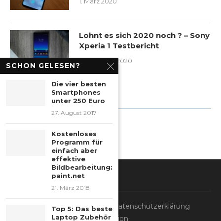
Huawei Mate 30 Pro Testbericht:
Der vergessene Champion?
5. März 2020
SCHON GELESEN?
OnePlus 7T Pro Testbericht in
2020: DAS Android Smartphone?
Die vier besten
Smartphones
1. März 2020
unter 250 Euro
27. August 2017
Lohnt es sich 2020 noch ? – Sony
Kostenloses
Xperia 1 Testbericht
Programm für
einfach aber
23. Februar 2020
effektive
Bildbearbeitung:
paint.net
21. März 2018
WERBUNG
Top 5: Das beste
Laptop Zubehör