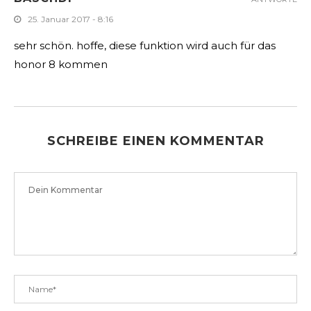
Chrome-Tipp: Browser-ID mit wenigen
Klicks wechseln
9. Juli 2019
1 KOMMENTARE
BASCHDI
ANTWORTE
25. Januar 2017 - 8:16
sehr schön. hoffe, diese funktion wird auch für das
honor 8 kommen
SCHREIBE EINEN KOMMENTAR