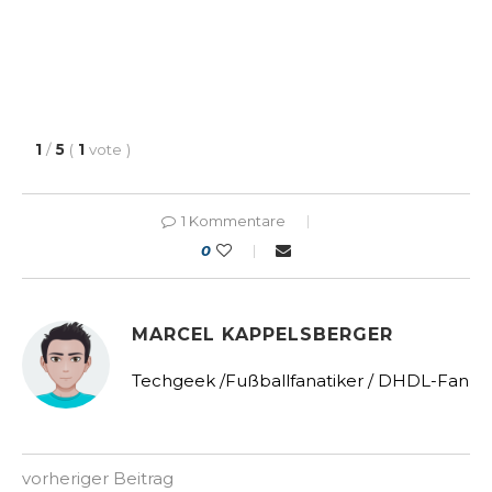
1
/
5
(
1
vote
)
1 Kommentare
0
MARCEL KAPPELSBERGER
Techgeek /Fußballfanatiker / DHDL-Fan
vorheriger Beitrag