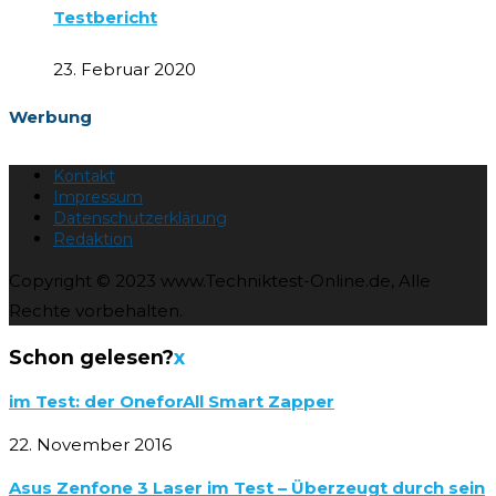
Testbericht
23. Februar 2020
Werbung
Kontakt
Impressum
Datenschutzerklärung
Redaktion
Copyright © 2023 www.Techniktest-Online.de, Alle
Rechte vorbehalten.
Schon gelesen?
x
im Test: der OneforAll Smart Zapper
22. November 2016
Asus Zenfone 3 Laser im Test – Überzeugt durch sein