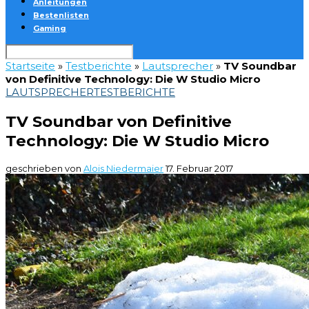
Anleitungen
Bestenlisten
Gaming
Startseite
»
Testberichte
»
Lautsprecher
»
TV Soundbar
von Definitive Technology: Die W Studio Micro
LAUTSPRECHER
TESTBERICHTE
TV Soundbar von Definitive
Technology: Die W Studio Micro
geschrieben von
Alois Niedermaier
17. Februar 2017