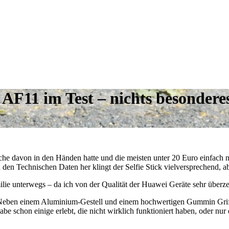
k AF11 im Test – nichts besondere
tliche davon in den Händen hatte und die meisten unter 20 Euro einfach nu
den Technischen Daten her klingt der Selfie Stick vielversprechend, abe
lie unterwegs – da ich von der Qualität der Huawei Geräte sehr überz
eben einem Aluminium-Gestell und einem hochwertigen Gummin Griff 
abe schon einige erlebt, die nicht wirklich funktioniert haben, oder nur